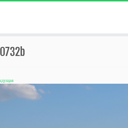
0732b
ыдущая