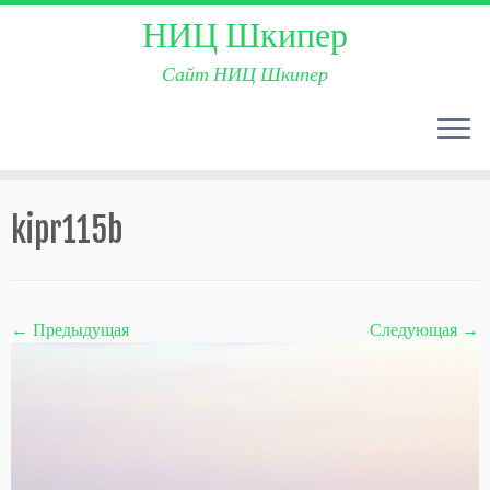
НИЦ Шкипер
Сайт НИЦ Шкипер
Skip
to
kipr115b
content
← Предыдущая
Следующая →