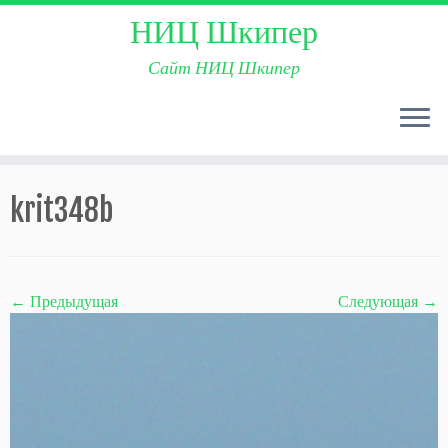
НИЦ Шкипер
Сайт НИЦ Шкипер
Skip
to
krit348b
content
← Предыдущая
Следующая →