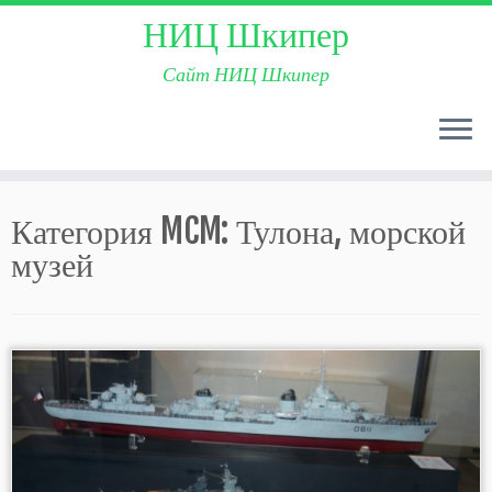
НИЦ Шкипер
Сайт НИЦ Шкипер
Skip
to
Категория MCM:
Тулона, морской
content
музей